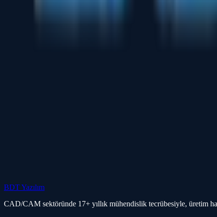
BDT Yazılım
CAD/CAM sektöründe 17+ yıllık mühendislik tecrübesiyle, üretim hatlar
bilgi@bdtyazilim.com
0212 210 99 98