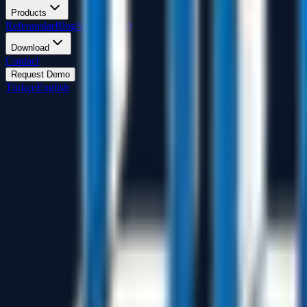
Products
Referanslar
Blog
Support
FAQ
Download
Contact
Request Demo
Türkçe
English