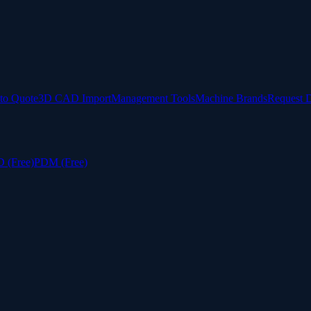
to Quote
3D CAD Import
Management Tools
Machine Brands
Request 
 (Free)
PDM (Free)