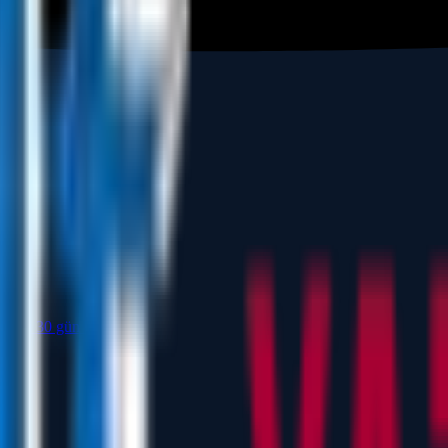
ikleri 30 gün keşfedin