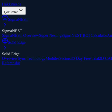
Hakkımızda
Çözümler
SigmaNEST
SigmaNEST
SigmaNEST Overview
Super Nesting
SigmaNEST ROI Calculator
Au
Solid Edge
Solid Edge
Overview
Sync Technology
Modules
Sectors
30-Day Free Trial
2D CAD
Referanslar