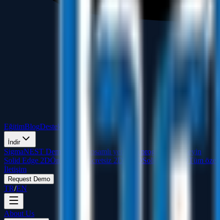
Eğitim
Blog
Destek
S.S.S
İndir
SigmaNEST Demo İndir
Kapsamlı yerleşim programını deneyin
Solid Edge 2D
Ömür boyu ücretsiz 2D CAD
Solid Edge 3D
Tüm özell
İletişim
Request Demo
TR
/
EN
About Us