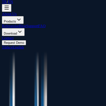
TR
/
EN
About Us
Products
Referanslar
Blog
Support
FAQ
Download
Contact
Request Demo
Türkçe
English