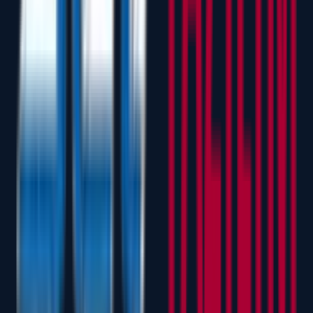
Powerpack Premium
Aktif Bakım (Maintenance) Desteği
Best Sheet Options Entegrasyonu
Continuous Nesting Modül Desteği
Performans ve Güvenlik Güncellemeleri