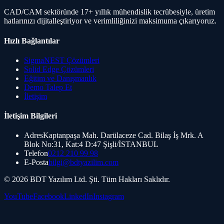
CAD/CAM sektöründe 17+ yıllık mühendislik tecrübesiyle, üretim
hatlarınızı dijitalleştiriyor ve verimliliğinizi maksimuma çıkarıyoruz.
🚀 Hemen Deneme Randevusu Al
Hızlı Bağlantılar
SigmaNEST Çözümleri
Solid Edge Çözümleri
Eğitim ve Danışmanlık
Demo Talep Et
İletişim
İletişim Bilgileri
Adres
Kaptanpaşa Mah. Darülaceze Cad. Bilaş İş Mrk. A
Blok No:31, Kat:4 D:47 Şişli/İSTANBUL
Telefon
0212 210 99 98
E-Posta
bilgi@bdtyazilim.com
©
2026
BDT Yazılım Ltd. Şti. Tüm Hakları Saklıdır.
YouTube
Facebook
LinkedIn
Instagram