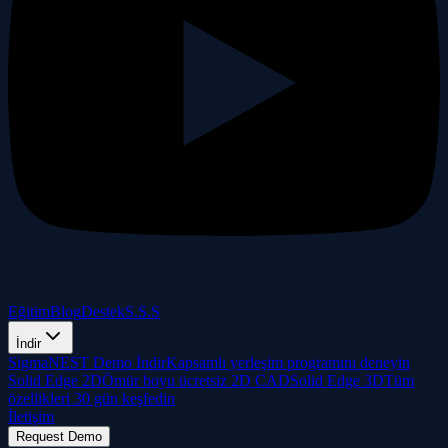
Eğitim
Blog
Destek
S.S.S
İndir
SigmaNEST Demo İndir
Kapsamlı yerleşim programını deneyin
Solid Edge 2D
Ömür boyu ücretsiz 2D CAD
Solid Edge 3D
Tüm
özellikleri 30 gün keşfedin
İletişim
Request Demo