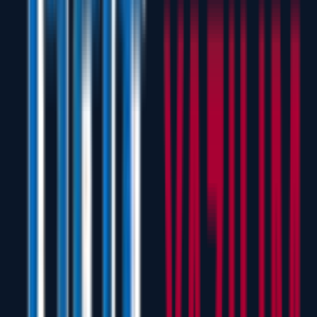
PROSES İZLEME
Zaman tabanlı algoritma ile en yüksek verim (yield) hesaplaması ve
gerçek zamanlı optimizasyon takibi.