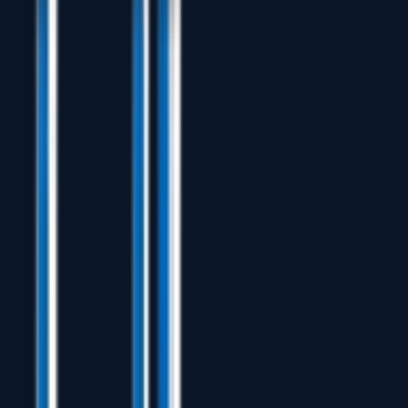
🎯 Ücretsiz Deneme Lisansı Talep Edin
📅 Canlı Demo Planlayın
Gizli Maliyetleri Ortadan Kaldırın
Manuel nesting yerine otomatik nesting'e geçiş, programlama
saatlerini %50'den fazla azaltarak bu süreyi doğrudan gelir üreten
işlere ayırmanızı sağlar.