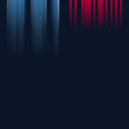
Paket Detaylarını Sorun
%5
Malzeme Tasarrufu
%50+
Zaman Kazancı
Q.
HD SuperNEST'i diğer nesting motorlarından ayıran nedir?
HD SuperNEST, statik bir yerleşim yapmak yerine zamana dayalı