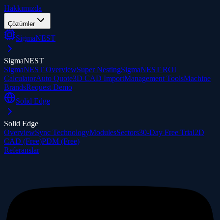
Hakkımızda
Çözümler
SigmaNEST
SigmaNEST
SigmaNEST Overview
Super Nesting
SigmaNEST ROI
Calculator
Auto Quote
3D CAD Import
Management Tools
Machine
Brands
Request Demo
Solid Edge
Solid Edge
Overview
Sync Technology
Modules
Sectors
30-Day Free Trial
2D
CAD (Free)
PDM (Free)
Referanslar