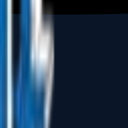
ikleri 30 gün keşfedin