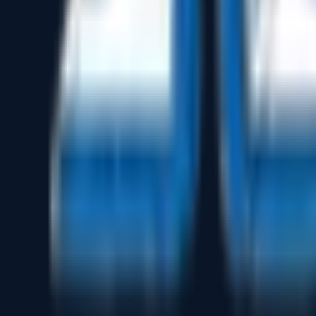
Sipariş, müşteri, tedarikçi ve hammadde envanter yönetimi.
İş emri, iş planlama ve ilerleme izleme.
Kalan atık sacların (hurda) kontrolü ve gelecekte tekrar kul
Esnek kuralları sayesinde firmalardaki süreçlerin kolay yöne
Makineleri 'ortak makine' grupları altında toplayabilme.
Saatlik, günlük, haftalık veya aylık interaktif grafik zaman ç
Sürükle-Bırak yöntemiyle program atama ve değiştirme.