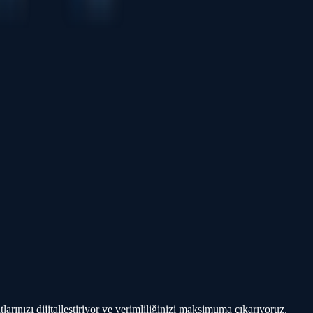
rme.
kolaylaştırır.
 sisteme aktarır.
ir.
r.
lar.
ınızı dijitalleştiriyor ve verimliliğinizi maksimuma çıkarıyoruz.