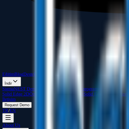
Eğitim
Blog
Destek
S.S.S
İndir
SigmaNEST Demo İndir
Kapsamlı yerleşim programını deneyin
Solid Edge 2D
Ömür boyu ücretsiz 2D CAD
Solid Edge 3D
Tüm özell
İletişim
Request Demo
TR
/
EN
About Us