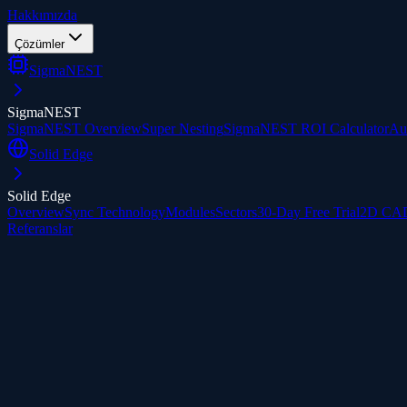
Hakkımızda
Çözümler
SigmaNEST
SigmaNEST
SigmaNEST Overview
Super Nesting
SigmaNEST ROI Calculator
Au
Solid Edge
Solid Edge
Overview
Sync Technology
Modules
Sectors
30-Day Free Trial
2D CAD
Referanslar