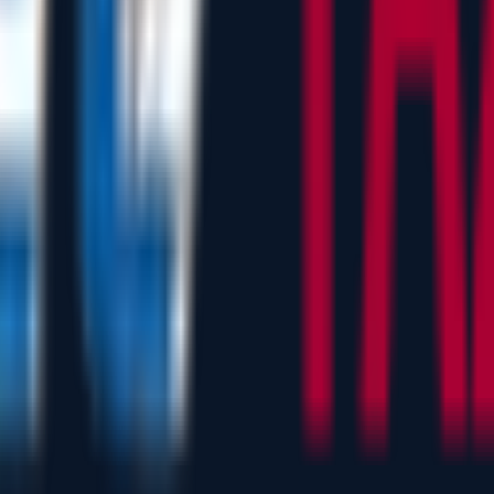
lanımı.
tilmesi.
izelgesi.