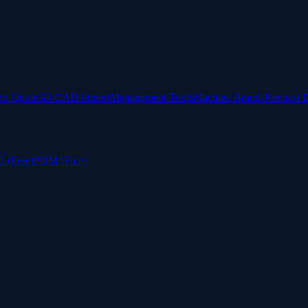
to Quote
3D CAD Import
Management Tools
Machine Brands
Request 
 (Free)
PDM (Free)