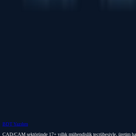
Tahmini kesim sürelerini renkli zaman blokları olarak göste
Renk kodlu uyarılar sayesinde çakışmaları önleme.
Parçalara benzersiz renk kodları/gruplar atayarak sıralamayı 
Reddedilen (hatalı) parçaları yeniden nesting yapılmak üzere
Reddedilen parçalara operatör notları ve yorumları eklenebil
e-Reports özelliği sayesinde kâğıtsız raporlama imkânı suna
Etiketlerin sistem envanteri ile otomatik güncellenmesini sağ
BDT Yazılım
CAD/CAM sektöründe 17+ yıllık mühendislik tecrübesiyle, üretim hatlar