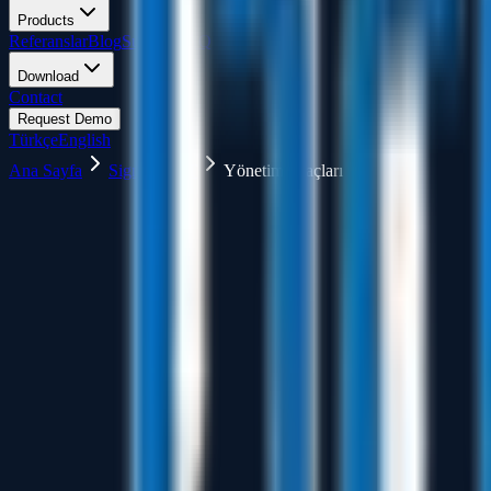
Products
Referanslar
Blog
Support
FAQ
Download
Contact
Request Demo
Türkçe
English
Ana Sayfa
SigmaNEST
Yönetim Araçları
ERP & MRP Entegrasyonları için Demo Talep Edin