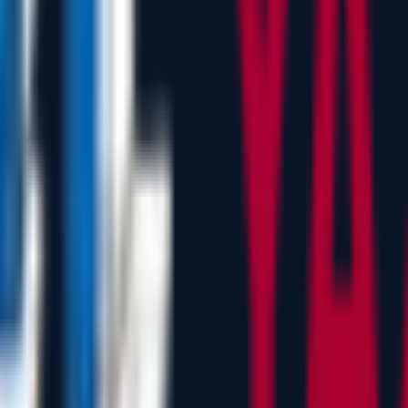
bağlantısı sağlar.
.
larına dönüştürür.
stemlerine aktarır.