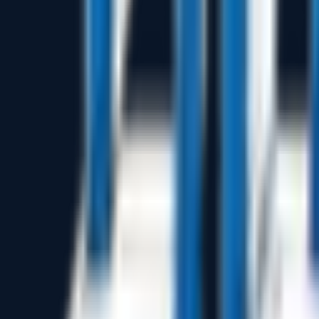
SigmaNEST ile işletme sistemi (ERP/MRP) arasında iletişim 
Parça, sac, plaka gereksinimlerini gerçek zamanlı olarak alır
Otomatik olarak 2D/3D CAD dosyalarını SigmaNEST parça
İş emri tamamlanması ve malzeme tüketimi bilgilerini MRP si
Yararları: